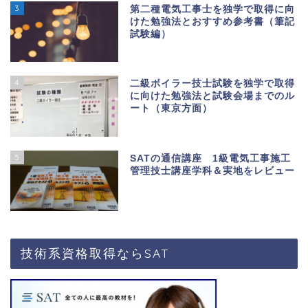
3
第二種電気工事士を独学で取得に向
けた勉強法とおすすめ参考書（筆記
試験編）
4
二級ボイラー技士試験を独学で取得
に向けた勉強法と試験会場までのル
ート（東京方面）
5
SATの通信講座 1級電気工事施工
管理技士講座学科＆実地をレビュー
技術系資格取得ならSAT