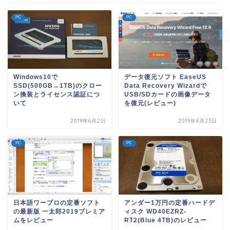
PC
PC
Windows10で
データ復元ソフト EaseUS
SSD(500GB→1TB)のクロー
Data Recovery Wizardで
ン換装とライセンス認証につ
USB/SDカードの画像データ
いて
を復元(レビュー)
2019年6月2日
2019年4月23日
PC
PC
日本語ワープロの定番ソフト
アンダー1万円の定番ハードデ
の最新版 一太郎2019プレミア
ィスク WD40EZRZ-
ムをレビュー
RT2(Blue 4TB)のレビュー