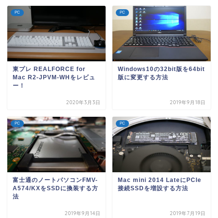
PC
PC
東プレ REALFORCE for
Windows10の32bit版を64bit
Mac R2-JPVM-WHをレビュ
版に変更する方法
ー！
2020年3月3日
2019年9月18日
PC
PC
富士通のノートパソコンFMV-
Mac mini 2014 LateにPCIe
A574/KXをSSDに換装する方
接続SSDを増設する方法
法
2019年9月14日
2019年7月19日