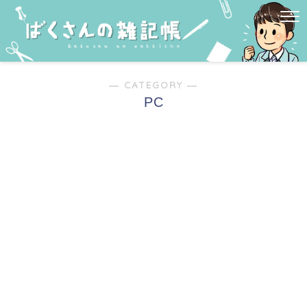
― CATEGORY ―
PC