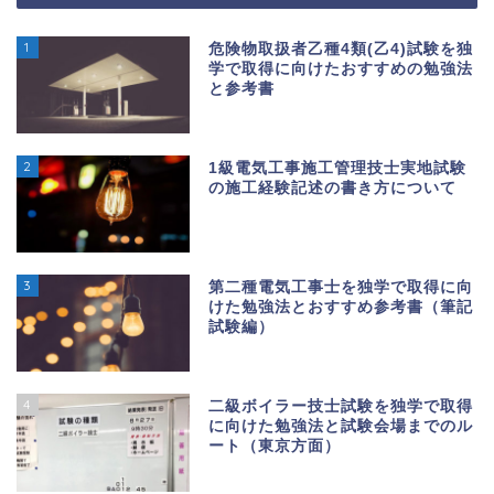
1
危険物取扱者乙種4類(乙4)試験を独
学で取得に向けたおすすめの勉強法
と参考書
2
1級電気工事施工管理技士実地試験
の施工経験記述の書き方について
3
第二種電気工事士を独学で取得に向
けた勉強法とおすすめ参考書（筆記
試験編）
4
二級ボイラー技士試験を独学で取得
に向けた勉強法と試験会場までのル
ート（東京方面）